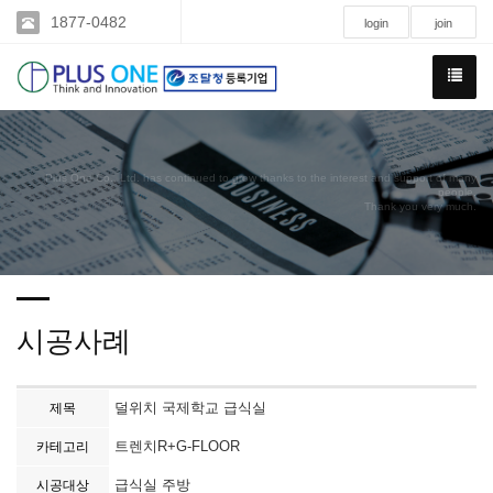
1877-0482
login
join
Plus One Co., Ltd. has continued to grow thanks to the interest and support of many
people.
Thank you very much.
시공사례
덜위치 국제학교 급식실
제목
트렌치R+G-FLOOR
카테고리
급식실 주방
시공대상