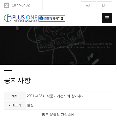
1877-0482
login
join
We have created a awesome theme
Far far away,behind the word mountains, far from the countries
공지사항
2021 제28회 식품기기전시회 참가후기
제목
알림
카테고리
많은 분들의 관심속에