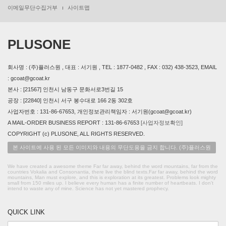
이메일무단수집거부
사이트맵
PLUSONE
회사명 : (주)플러스원 , 대표 : 서기원 , TEL : 1877-0482 , FAX : 032) 438-3523, EMAIL
: gcoat@gcoat.kr
본사 : [21567] 인천시 남동구 문화서로3번길 15
공장 : [22840] 인천시 서구 봉수대로 166 2동 302호
사업자번호 : 131-86-67653, 개인정보관리책임자 : 서기원(gcoat@gcoat.kr)
A MAIL-ORDER BUSINESS REPORT : 131-86-67653
[사업자정보확인]
COPYRIGHT (c) PLUSONE, ALL RIGHTS RESERVED.
본 사이트에 사용 된 모든 이미지와 내용의 무단도용을 금지 합니다. (주)플러스원
We have created a awesome theme Far far away, behind the word mountains, far from the
countries Vokalia and Consonantia, there live the blind texts.Far far away, behind the word
mountains, Man must explore, and this is exploration at its greatest. Problems look mighty
small from 150 miles up. I believe every human has a finite number of heartbeats. I don't
intend to waste any of mine. Science has not yet mastered prophecy.
QUICK LINK