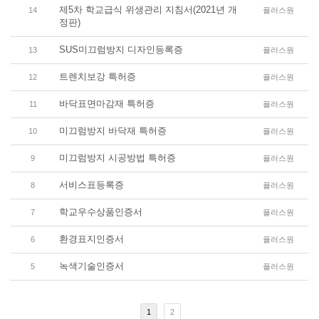
제5차 학교급식 위생관리 지침서(2021년 개
14
플러스원
정판)
SUS미끄럼방지 디자인등록증
13
플러스원
트렌치보강 특허증
12
플러스원
바닥표면마감재 특허증
11
플러스원
미끄럼방지 바닥재 특허증
10
플러스원
미끄럼방지 시공방법 특허증
9
플러스원
서비스표등록증
8
플러스원
학교우수상품인증서
7
플러스원
환경표지인증서
6
플러스원
녹색기술인증서
5
플러스원
1
2