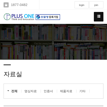
1877-0482
login
join
We have created a awesome theme
Far far away,behind the word mountains, far from the countries
자료실
전체
영상자료
인증서
제품자료
기타